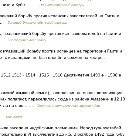
а Гаити и Кубе.… …
Энциклопедический словарь
авивший борьбу против испанских завоевателей на Гаити и
5) …
Большой Энциклопедический словарь
, возглавивший борьбу против исп. завоевателей на Гаити и
5) …
Биографический словарь
 возглавивший борьбу против испанцев на территории Гаити и
ся с испанцами, но был пленён и сожжён на костре …
 1512 1513 · 1514 · 1515 · 1516 Десятилетия 1490 е · 1500 е
акской языковой семьи), заселявшие до европ. колонизации
, как полагают, переселились сюда из района Амазонки в 12 13
стигла на о ве… …
Советская историческая энциклопедия
 …
Википедия
 была заселена индейскими племенами. Народ гуанахатабей
ожительно в VI тысячелетии до н.э. В октябре 1492 года Кубу