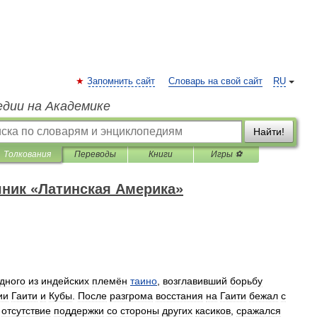
Запомнить сайт
Словарь на свой сайт
RU
едии на Академике
Найти!
Толкования
Переводы
Книги
Игры ⚽
ник «Латинская Америка»
дного
из
индейских
племён
таино
,
возглавивший
борьбу
ии
Гаити
и
Кубы
.
После
разгрома
восстания
на
Гаити
бежал
с
отсутствие
поддержки
со
стороны
других
касиков
,
сражался