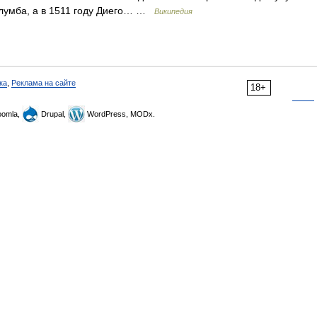
олумба, а в 1511 году Диего… …
Википедия
ка
,
Реклама на сайте
18+
omla,
Drupal,
WordPress, MODx.