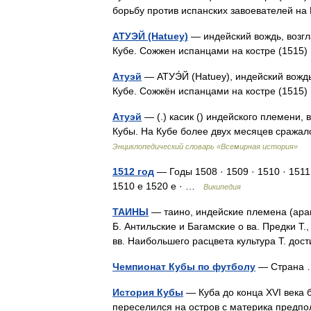
борьбу против испанских завоевателей н
АТУЭЙ (Hatuey)
— индейский вождь, возгл
Кубе. Сожжен испанцами на костре (151
Атуэй
— АТУЭ́Й (Hatuey), индейский вождь
Кубе. Сожжён испанцами на костре (151
Атуэй
— (.) касик () индейского племени,
Кубы. На Кубе более двух месяцев сражал
Энциклопедический словарь «Всемирная история»
1512 год
— Годы 1508 · 1509 · 1510 · 1511
1510 е 1520 е · …
Википедия
ТАИНЫ
— таино, индейские племена (арав
Б. Антильские и Багамские о ва. Предки Т.
вв. Наибольшего расцвета культура Т. до
Чемпионат Кубы по футболу
— Страна
История Кубы
— Куба до конца XVI века
переселился на остров с материка предпол