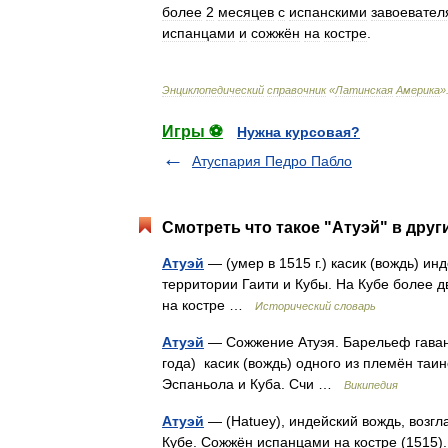
более
2
месяцев
с
испанскими
завоевател
испанцами
и
сожжён
на
костре
.
Энциклопедический
справочник
«
Латинская
Америка
»
Игры ⚽
Нужна курсовая?
Атуспария Педро Пабло
Смотреть что такое "Атуэй" в друг
Атуэй
— (умер в 1515 г.) касик (вождь) и
территории Гаити и Кубы. На Кубе более 
на костре …
Исторический словарь
Атуэй
— Сожжение Атуэя. Барельеф гаванс
года) касик (вождь) одного из племён таи
Эспаньола и Куба. Счи …
Википедия
Атуэй
— (Hatuey), индейский вождь, возгл
Кубе. Сожжён испанцами на костре (1515).